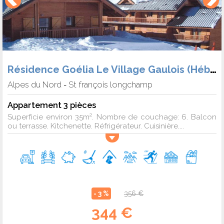
Résidence Goélia Le Village Gaulois (Hébergement + Forf.)
Alpes du Nord
St françois longchamp
-
Appartement 3 pièces
Superficie environ 35m². Nombre de couchage: 6. Balcon
ou terrasse. Kitchenette. Réfrigérateur. Cuisinière....
- 3 %
356 €
344 €