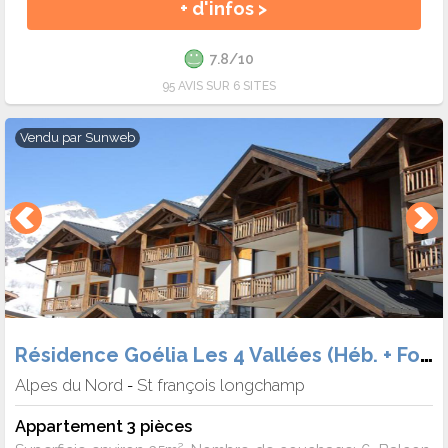
+ d'infos >
tout compris en dernière minute ?
Outre le ski, les vacanciers profitent de raquettes, chiens de
7.8/10
traîneau ou détente en spa. Un séjour ski tout compris en
95 AVIS SUR 6 SITES
dernière minute garantit une expérience riche, même
organisée à la dernière minute.
Vendu par
Sunweb
Comment organiser facilement un séjour
ski tout compris en dernière minute ?
Avec Ski Express, il suffit de comparer les offres disponibles et
de réserver en ligne. Les séjours ski tout compris en dernière
minute sont simples à organiser grâce aux formules
regroupant toutes les prestations.
Résidence Goélia Les 4 Vallées (Héb. + Forf.)
Pourquoi réserver un séjour ski tout
Alpes du Nord
St françois longchamp
-
compris en dernière minute avec Ski
Appartement 3 pièces
Express ?