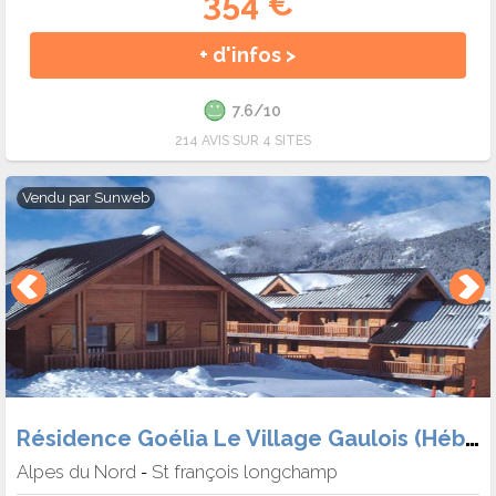
354 €
+ d'infos >
7.6/10
214 AVIS SUR 4 SITES
Vendu par
Sunweb
Résidence Goélia Le Village Gaulois (Hébergement + Forf. + Matériel)
Alpes du Nord
St françois longchamp
-