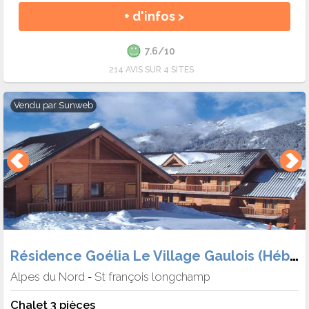
+ d'infos >
7.6/10
214 AVIS SUR 4 SITES
Vendu par
Sunweb
Résidence Goélia Le Village Gaulois (Hébergement + Forf.)
Alpes du Nord
St françois longchamp
-
Chalet 3 pièces