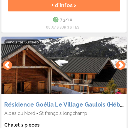
+ d'infos >
7.3/10
88 AVIS SUR 3 SITES
Vendu par
Sunweb
Résidence Goélia Le Village Gaulois (Hébergement + Forf.)
Alpes du Nord
St françois longchamp
-
Chalet 3 pièces