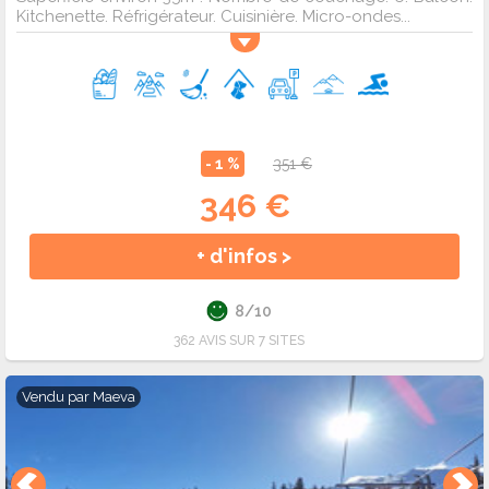
Kitchenette. Réfrigérateur. Cuisinière. Micro-ondes...
- 1 %
351 €
346 €
+ d'infos >
8/10
362 AVIS SUR 7 SITES
Vendu par
Maeva