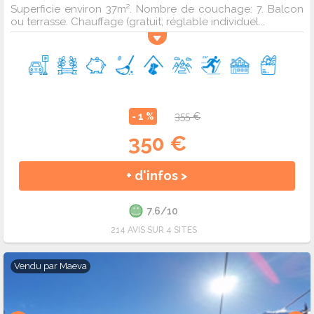
Superficie environ 37m². Nombre de couchage: 7. Balcon
ou terrasse. Chauffage (gratuit; réglable individuel...
- 1 %
355 €
350 €
+ d'infos >
7.6/10
214 AVIS SUR 4 SITES
Vendu par
Maeva