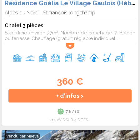
Résidence Goélia Le Village Gaulois (Hébergement + Forf. + Matériel)
Alpes du Nord
St françois longchamp
-
Chalet 3 pièces
Superficie environ 37m². Nombre de couchage: 7. Balcon
ou terrasse. Chauffage (gratuit; réglable individuel...
360 €
+ d'infos >
7.6/10
214 AVIS SUR 4 SITES
Vendu par
Maeva