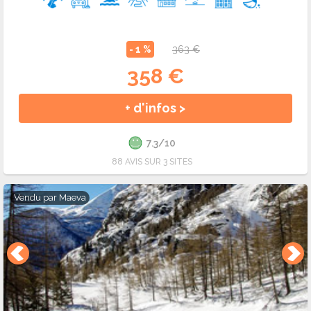
- 1 %
363 €
358 €
+ d'infos >
7.3/10
88 AVIS SUR 3 SITES
Vendu par
Maeva