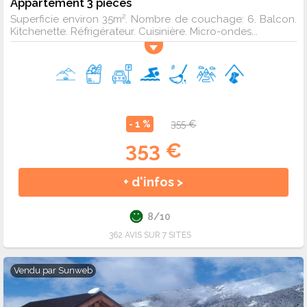
Appartement 3 pièces
Superficie environ 35m². Nombre de couchage: 6. Balcon.
Kitchenette. Réfrigérateur. Cuisinière. Micro-ondes...
- 1 %
355 €
353 €
+ d'infos >
8/10
362 AVIS SUR 7 SITES
Vendu par
Sunweb