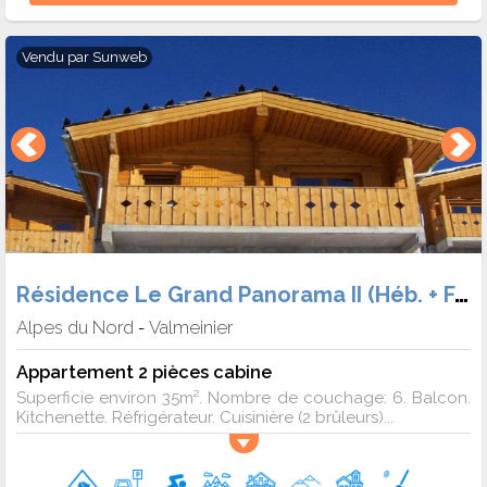
Vendu par
Sunweb
Résidence Le Grand Panorama II (Héb. + Forf.)
Alpes du Nord
Valmeinier
-
Appartement 2 pièces cabine
Superficie environ 35m². Nombre de couchage: 6. Balcon.
Kitchenette. Réfrigérateur. Cuisinière (2 brûleurs)...