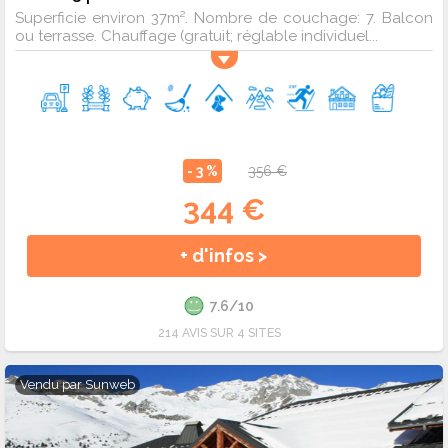
Superficie environ 37m². Nombre de couchage: 7. Balcon
ou terrasse. Chauffage (gratuit; réglable individuel...
- 3 %
356 €
344 €
+ d'infos >
7.6/10
214 AVIS SUR 4 SITES
Vendu par
Sunweb