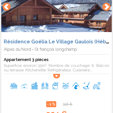
Résidence Goélia Le Village Gaulois (Hébergement + Forf. + Matériel)
Alpes du Nord
St françois longchamp
-
Appartement 3 pièces
Superficie environ 35m². Nombre de couchage: 6. Balcon
ou terrasse. Kitchenette. Réfrigérateur. Cuisinière....
- 1 %
356 €