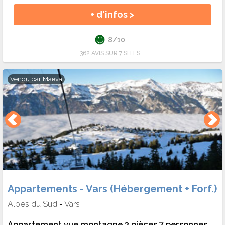
+ d'infos >
8/10
362 AVIS SUR 7 SITES
Vendu par
Maeva
Appartements - Vars (Hébergement + Forf.)
Alpes du Sud
Vars
-
Appartement vue montagne 3 pièces 7 personnes - Sélection