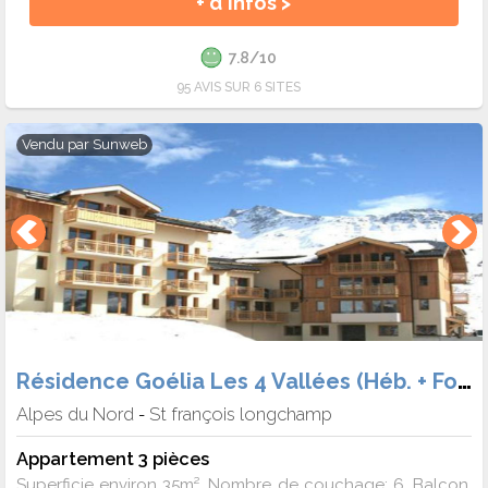
+ d'infos >
7.8/10
95 AVIS SUR 6 SITES
Vendu par
Sunweb
Résidence Goélia Les 4 Vallées (Héb. + Forf.)
Alpes du Nord
St françois longchamp
-
Appartement 3 pièces
Superficie environ 35m². Nombre de couchage: 6. Balcon.