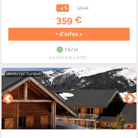
- 4 %
373 €
359 €
+ d'infos >
7.6/10
214 AVIS SUR 4 SITES
Vendu par
Sunweb