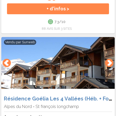
+ d'infos >
7.3/10
88 AVIS SUR 3 SITES
Vendu par
Sunweb
Résidence Goélia Les 4 Vallées (Héb. + Forf. + Matériel)
Alpes du Nord
St françois longchamp
-