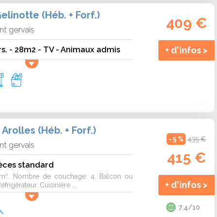
linotte (Héb. + Forf.)
409 €
nt gervais
ers. - 28m2 - TV - Animaux admis
+ d'infos >
rolles (Héb. + Forf.)
- 5 %
435 €
nt gervais
415 €
èces standard
39m². Nombre de couchage: 4. Balcon ou
+ d'infos >
éfrigérateur. Cuisinière ...
7.4/10