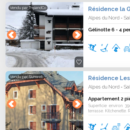
Résidence la Ge
Vendu par
TripandCo
Alpes du Nord
Sai
-
Gélinotte 6 - 4 p
Résidence Les A
Vendu par
Sunweb
Alpes du Nord
Sai
-
Appartement 2 pi
Superficie environ 
terrasse. Kitchenette. R