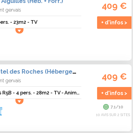
iguilles (Héb. + Forf.)
409 €
nt gervais
ers. - 23m2 - TV
+ d'infos >
Résidence Castel des Roches (Hébergement + Forf.)
409 €
nt gervais
Castel des Roches R5B - 4 pers. - 28m2 - TV - Animaux admis
+ d'infos >
7.1/10
10 AVIS SUR 2 SITES