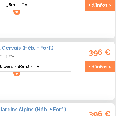
s. - 38m2 - TV
+ d'infos >
 Gervais (Héb. + Forf.)
396 €
nt gervais
6 pers. - 40m2 - TV
+ d'infos >
ardins Alpins (Héb. + Forf.)
396 €