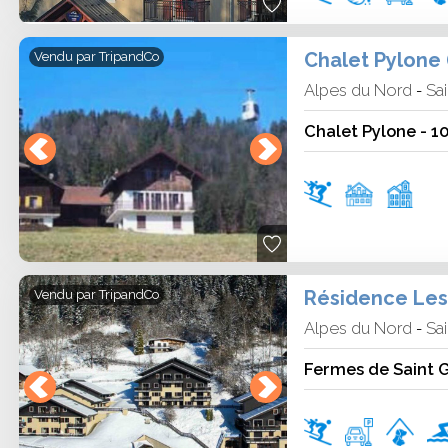
Chalet Pylone (
Vendu par
TripandCo
Alpes du Nord
Sai
-
Chalet Pylone - 1
Vendu par
TripandCo
Alpes du Nord
Sai
-