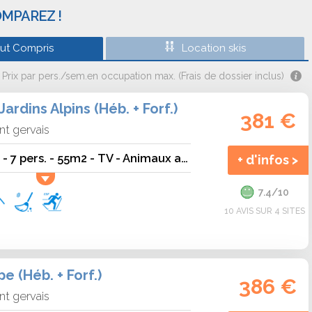
OMPAREZ !
out Compris
Location skis
Prix par pers./sem.en occupation max. (Frais de dossier inclus)
ardins Alpins (Héb. + Forf.)
381 €
nt gervais
Jardins Alpins B29 - 7 pers. - 55m2 - TV - Animaux admis
+ d'infos >
7.4/10
10 AVIS SUR 4 SITES
e (Héb. + Forf.)
386 €
nt gervais