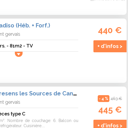
diso (Héb. + Forf.)
440 €
nt gervais
rs. - 81m2 - TV
+ d'infos >
Résidence Terresens les Sources de Canopée (Héb. + Forf.)
- 4 %
463 €
nt gervais
445 €
èces type C
54m². Nombre de couchage: 6. Balcon ou
+ d'infos >
éfrigérateur. Cuisinière....