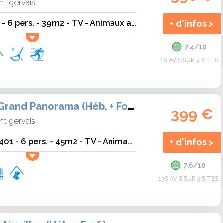
nt gervais
Jardins Alpins B03 - 6 pers. - 39m2 - TV - Animaux admis
+ d'infos >
7.4/10
10 AVIS SUR 4 SITES
Résidence Le Grand Panorama (Héb. + Forf.)
399 €
nt gervais
Grand Panorama 401 - 6 pers. - 45m2 - TV - Animaux admis
+ d'infos >
7.6/10
138 AVIS SUR 5 SITES