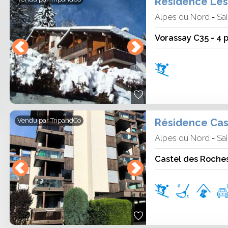
Résidence Les A
ut compris à Saint Gervais Mont-
Alpes du Nord
Sai
-
Vorassay C35 - 4 p
ce afin de garantir la disponibilité des
restations comprises dans la formule et
té. Cette anticipation garantit un séjour
Vendu par
TripandCo
Alpes du Nord
Sai
-