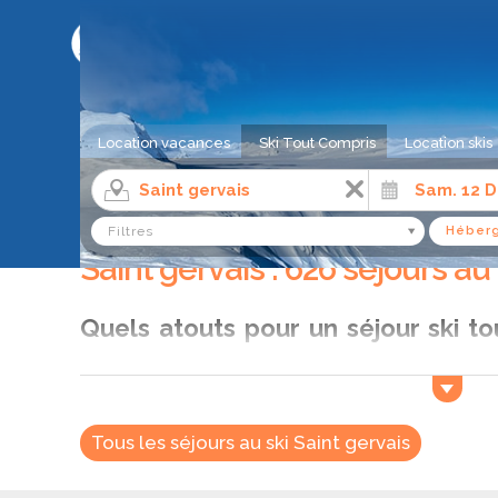
LE COMPARATEUR DE SÉJOUR AU SKI
Location vacances
Ski Tout Compris
Location skis
Ski tout compris
Alpes du Nord
Haute-Savoie
Sa
Filtres
Héberg
Saint gervais : 626 séjours au
Quels atouts pour un séjour ski to
Mont-Blanc ?
Avec un séjour ski tout compris à Saint Gervais Mo
intégral comprenant hébergement, forfaits, location
Tous les séjours au ski Saint gervais
cours de ski. Cette formule vous permet de prof
contraintes logistiques. Grâce à ses infrastructure