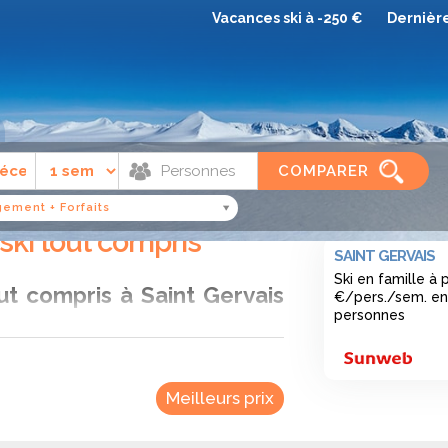
Vacances ski à -250 €
Dernièr
COMPARER
int gervais
ement + Forfaits
 ski tout compris
SAINT GERVAIS
Ski en famille à 
ut compris à Saint Gervais
€/pers./sem. en
personnes
nt-Blanc, vous bénéficiez d’un forfait
 de matériel et parfois restauration et
Meilleurs prix
iter pleinement de votre séjour sans
s modernes et à son vaste domaine, Saint