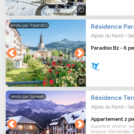
Résidence Para
Vendu par
TripandCo
Alpes du Nord
Sai
-
Paradiso B2 - 6 pe
Vendu par
Sunweb
Alpes du Nord
Sai
-
Appartement 2 pi
Superficie environ 
terrasse. Kitchenette. R