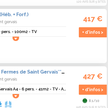
120 AVIS SUR 5 SITES
Héb. + Forf.)
417 €
nt gervais
0 pers. - 100m2 - TV
+ d'infos >
Résidence Les Fermes de Saint Gervais**** (Héb. + Forf.)
427 €
nt gervais
Fermes de Saint Gervais A4 - 6 pers. - 41m2 - TV - Animaux admis
+ d'infos >
8.1/10
558 AVIS SUR 8 SITES