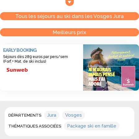
Les Vosges et le
Jura
offrent des stations à taille humaine
parfaites pour des séjours faciles à organiser. Opter pour un
Tous les séjours au ski dans les Vosges Jura
séjour ski tout compris dans les Vosges/Jura, c’est profiter de
formules réunissant hébergement, forfaits et parfois matériel,
Meilleurs prix
le tout dans une ambiance conviviale et familiale.
EARLY BOOKING
Quels sont les bénéfices d’un séjour ski tout
Séjours dès 289 euros par pers/sem
compris dans les Vosges/Jura ?
(Forf.+ Mat. de ski inclus)
La formule allège la préparation et permet de profiter
immédiatement des pistes. Avec un séjour ski tout compris
dans les Vosges/Jura, vous gagnez du temps et maîtrisez vos
dépenses sans mauvaises surprises.
Quelles stations choisir pour un séjour ski tout
Jura
Vosges
DÉPARTEMENTS
compris dans les Vosges/Jura ?
Dans les Vosges,
La Bresse-Hohneck
, Gérardmer ou Ventro
Package ski en famille
THÉMATIQUES ASSOCIÉES
séduisent par leur ambiance accueillante. Dans le Jura, Les