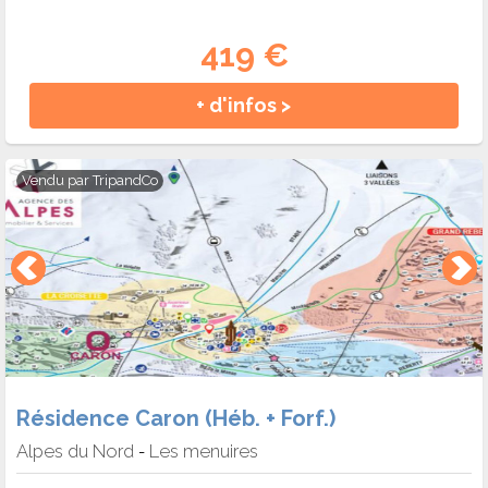
419 €
+ d'infos >
Vendu par
TripandCo
Résidence Caron (Héb. + Forf.)
Alpes du Nord
Les menuires
-