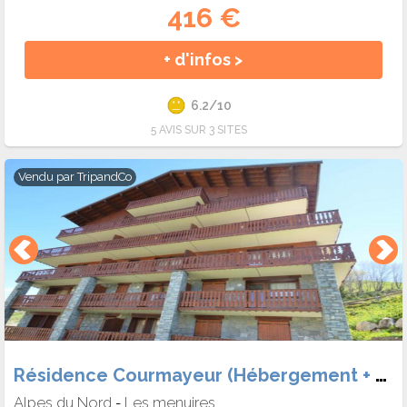
416 €
+ d'infos >
6.2/10
5 AVIS SUR 3 SITES
Vendu par
TripandCo
Résidence Courmayeur (Hébergement + Forf.)
Alpes du Nord
Les menuires
-