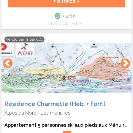
+ d'infos >
7.4/10
21 AVIS SUR 3 SITES
Vendu par
TripandCo
Résidence Charmette (Héb. + Forf.)
Alpes du Nord
Les menuires
-
Appartement 5 personnes ski aux pieds aux Ménuires - 5 pers. - 36m2 - TV - Animaux admis