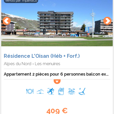
Vendu par
TripandCo
Résidence L'Oisan (Héb + Forf.)
Alpes du Nord
Les menuires
-
Appartement 2 pièces pour 6 personnes balcon exposé Sud - 6 pers. - 31m2 - TV
409 €