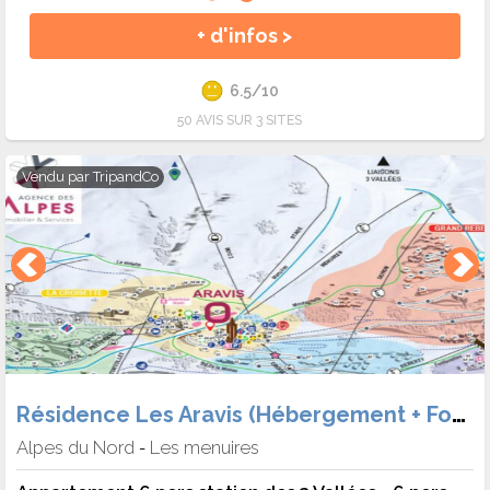
+ d'infos >
6.5/10
50 AVIS SUR 3 SITES
Vendu par
TripandCo
Résidence Les Aravis (Hébergement + Forf.)
Alpes du Nord
Les menuires
-