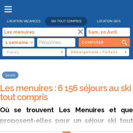
VENTES
FLASH
LOCATION VACANCES
SKI TOUT COMPRIS
LOCATION SKIS
COMPARER
Filtres
Hébergement + Forfaits
Savoie
Les menuires : 6 156 séjours au ski
tout compris
Où se trouvent Les Menuires et que
proposent-elles pour un séjour ski tout
compris ?