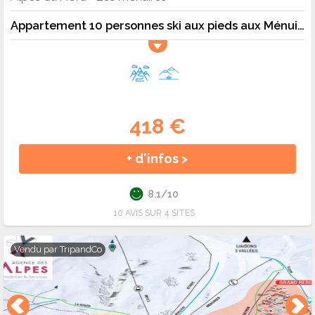
Appartement 10 personnes ski aux pieds aux Ménuires - 10 pers. - 58m2 - TV
418 €
+ d'infos >
8.1/10
10 AVIS SUR 4 SITES
Vendu par
TripandCo