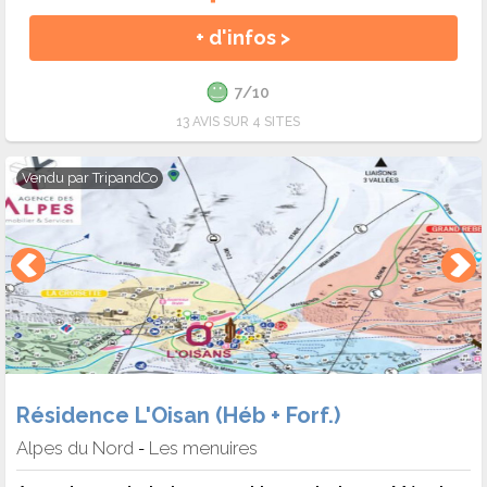
+ d'infos >
7/10
13 AVIS SUR 4 SITES
Vendu par
TripandCo
Résidence L'Oisan (Héb + Forf.)
Alpes du Nord
Les menuires
-