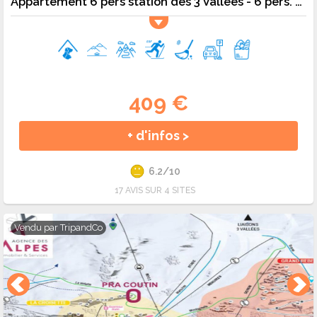
Appartement 6 pers station des 3 Vallées - 6 pers. - 38m2 - TV - Animaux admis
409 €
+ d'infos >
6.2/10
17 AVIS SUR 4 SITES
Vendu par
TripandCo