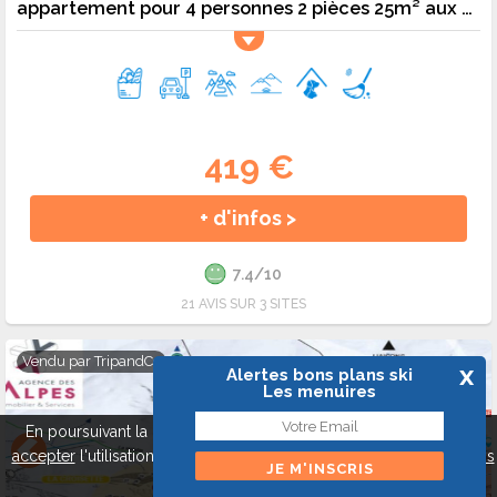
appartement pour 4 personnes 2 pièces 25m² aux Menuires - 4 pers. - 25m2 - TV
419 €
+ d'infos >
7.4/10
21 AVIS SUR 3 SITES
Vendu par
TripandCo
x
Alertes bons plans ski
Les menuires
En poursuivant la navigation sur ce site, vous pouvez
refuser
ou
accepter
l'utilisation de cookies pour mieux vous servir.
A propos
des cookies
Fermer