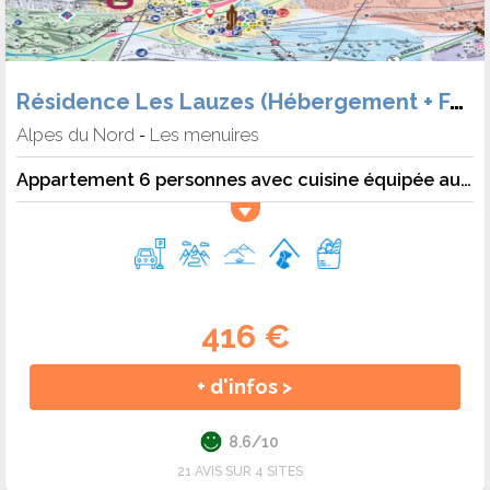
Résidence Les Lauzes (Hébergement + Forf.)
Alpes du Nord
Les menuires
-
Appartement 6 personnes avec cuisine équipée aux Ménuires - 6 pers. - 43m2 - TV
416 €
+ d'infos >
8.6/10
21 AVIS SUR 4 SITES