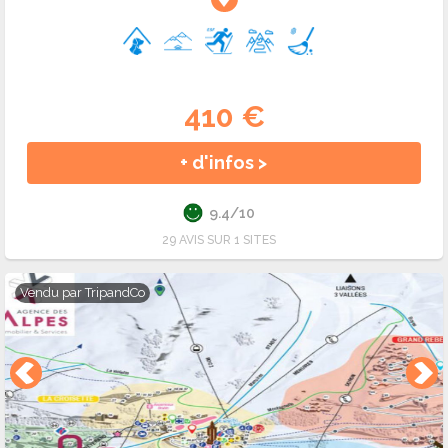
410 €
+ d'infos >
9.4/10
29 AVIS SUR 1 SITES
Vendu par
TripandCo