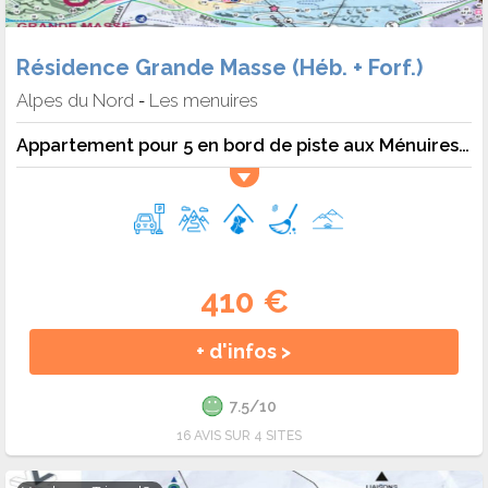
Résidence Grande Masse (Héb. + Forf.)
Alpes du Nord
Les menuires
-
Appartement pour 5 en bord de piste aux Ménuires - 5 pers. - 36m2 - TV - Animaux admis
410 €
+ d'infos >
7.5/10
16 AVIS SUR 4 SITES