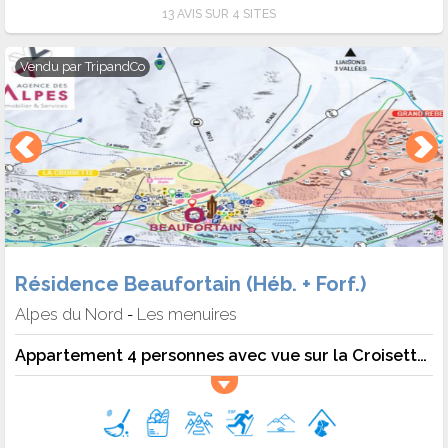
13 AVIS SUR 4 SITES
Vendu par
TripandCo
Résidence Beaufortain (Héb. + Forf.)
Alpes du Nord
Les menuires
-
Appartement 4 personnes avec vue sur la Croisette - 4 pers. - 24m2 - TV