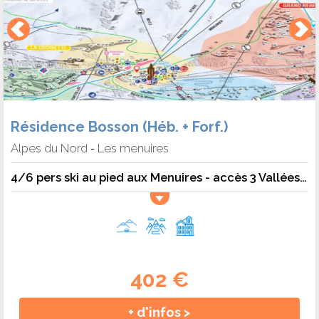
Résidence Bosson (Héb. + Forf.)
Alpes du Nord
Les menuires
-
4/6 pers ski au pied aux Menuires - accès 3 Vallées - 6 pers. - 35m2 - TV - Animaux admis
402 €
+ d'infos >