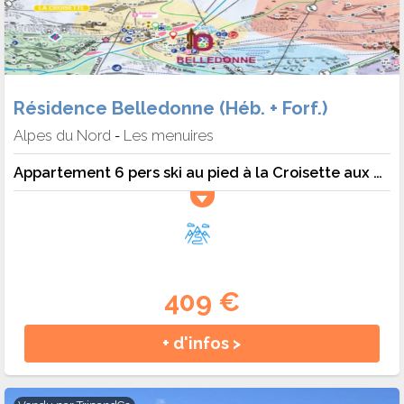
Résidence Belledonne (Héb. + Forf.)
Alpes du Nord
Les menuires
-
Appartement 6 pers ski au pied à la Croisette aux Menuires - 6 pers. - 36m2 - TV
409 €
+ d'infos >