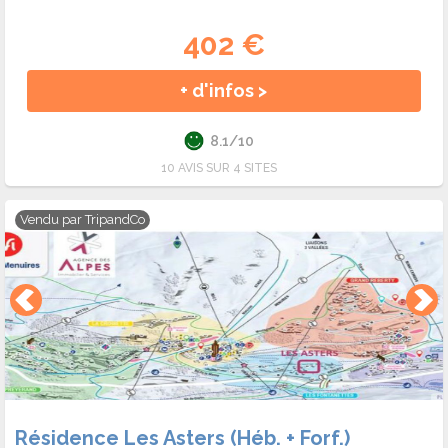
402 €
+ d'infos >
8.1/10
10 AVIS SUR 4 SITES
Vendu par
TripandCo
Résidence Les Asters (Héb. + Forf.)