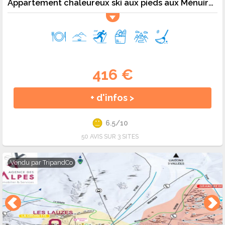
Appartement chaleureux ski aux pieds aux Ménuires pour 5 personnes - 5 pers. - 35m2 - TV
416 €
+ d'infos >
6.5/10
50 AVIS SUR 3 SITES
Vendu par
TripandCo