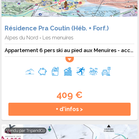
Résidence Pra Coutin (Héb. + Forf.)
Alpes du Nord
Les menuires
-
Appartement 6 pers ski au pied aux Menuires - accès 3 Vallées - 6 pers. - 44m2 - TV
409 €
+ d'infos >
Vendu par
TripandCo