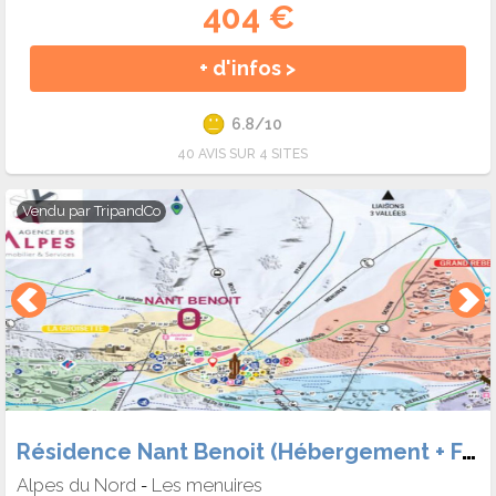
404 €
+ d'infos >
6.8/10
40 AVIS SUR 4 SITES
Vendu par
TripandCo
Résidence Nant Benoit (Hébergement + Forf.)
Alpes du Nord
Les menuires
-