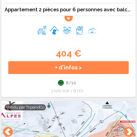
Appartement 2 pièces pour 6 personnes avec balcon exposé sud - 6 pers. - 36m2 - TV - Animaux admis
404 €
+ d'infos >
8/10
3 AVIS SUR 1 SITES
Vendu par
TripandCo