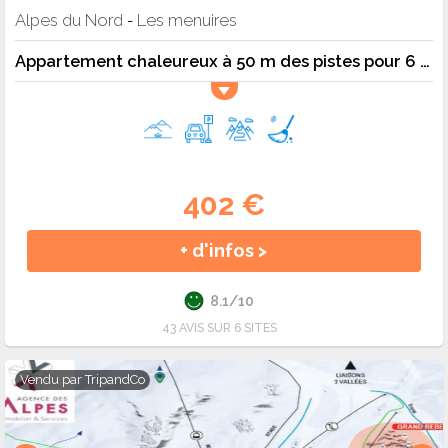
Alpes du Nord
Les menuires
-
Appartement chaleureux à 50 m des pistes pour 6 personnes - 6 pers. - 35m2 - TV
402 €
+ d'infos >
8.1/10
43 AVIS SUR 6 SITES
Vendu par
TripandCo