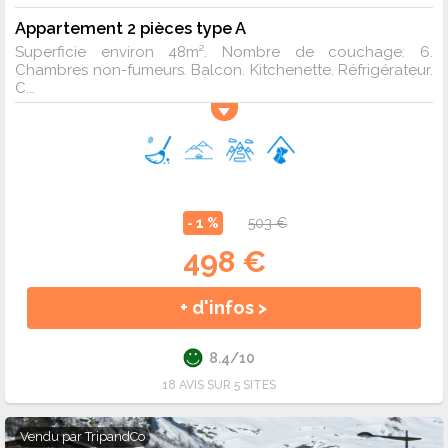
Appartement 2 pièces type A
Superficie environ 48m². Nombre de couchage: 6.
Chambres non-fumeurs. Balcon. Kitchenette. Réfrigérateur.
C...
- 1 %
503 €
498 €
+ d'infos >
8.4/10
18 AVIS SUR 5 SITES
Vendu par
TripandCo