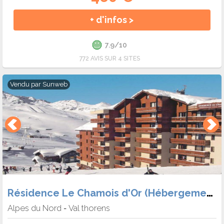
+ d'infos >
7.9/10
772 AVIS SUR 4 SITES
Vendu par
Sunweb
Résidence Le Chamois d'Or (Hébergement + Forf.)
Alpes du Nord
Val thorens
-