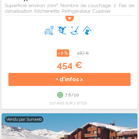
Superficie environ 20m². Nombre de couchage: 2. Pas de
climatisation. Kitchenette. Réfrigérateur. Cuisinièr...
- 7 %
487 €
454 €
+ d'infos >
7.6/10
107 AVIS SUR 2 SITES
Vendu par
Sunweb