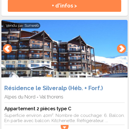
+ d'infos >
Vendu par
Sunweb
Résidence le Silveralp (Héb. + Forf.)
Alpes du Nord
Val thorens
-
Appartement 2 pièces type C
Superficie environ 40m². Nombre de couchage: 6. Balcon.
En partie avec balcon. Kitchenette. Réfrigérateur. ...