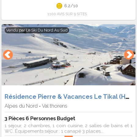
6.2/10
1100 AVIS SUR 9 SITES
Vendu par
Le Ski Du Nord Au Sud
Résidence Pierre & Vacances Le Tikal (Héb. + Forf.)
Alpes du Nord
Val thorens
-
3 Pièces 6 Personnes Budget
1 séjour, 2 chambres, 1 coin cuisine, 2 salles de bains et 1
WC. Équipements séjour : 1 canapé 3 places...