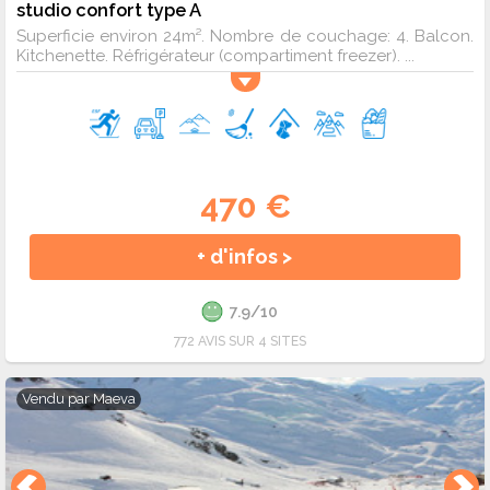
studio confort type A
Superficie environ 24m². Nombre de couchage: 4. Balcon.
Kitchenette. Réfrigérateur (compartiment freezer). ...
470 €
+ d'infos >
7.9/10
772 AVIS SUR 4 SITES
Vendu par
Maeva