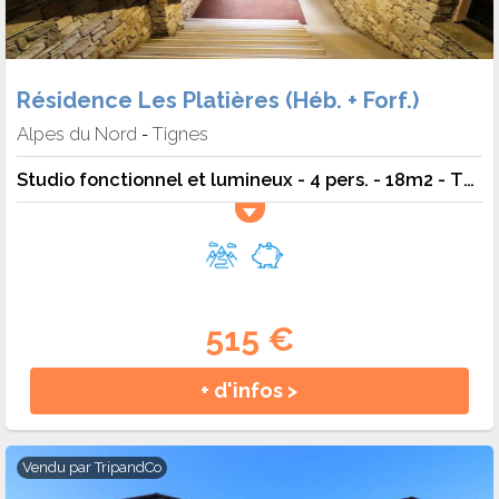
Résidence Les Platières (Héb. + Forf.)
Alpes du Nord
Tignes
-
Studio fonctionnel et lumineux - 4 pers. - 18m2 - TV - Animaux admis
515 €
+ d'infos >
Vendu par
TripandCo