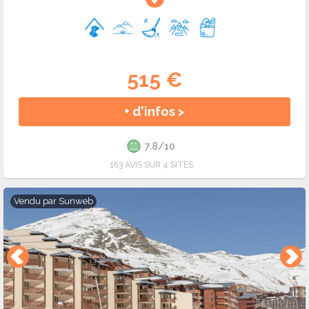
515 €
+ d'infos >
7.8/10
163 AVIS SUR 4 SITES
Vendu par
Sunweb