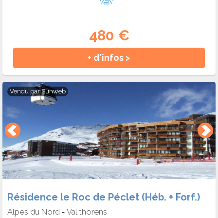
480 €
+ d'infos >
Vendu par
Sunweb
Résidence le Roc de Péclet (Héb. + Forf.)
Alpes du Nord
Val thorens
-