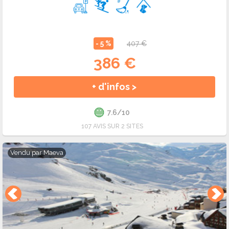
- 5 %
407 €
386 €
+ d'infos >
7.6/10
107 AVIS SUR 2 SITES
Vendu par
Maeva