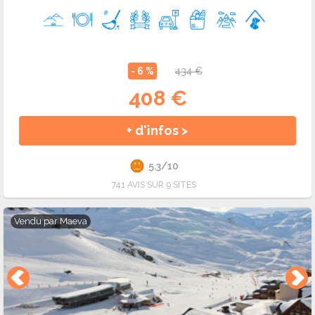
- 6 %
434 €
408 €
+ d'infos >
5.3/10
741 AVIS SUR 9 SITES
Vendu par
Maeva