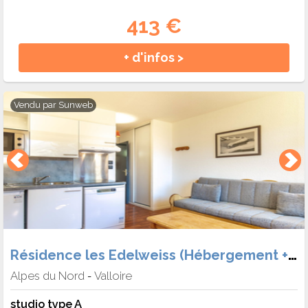
413 €
+ d'infos >
Vendu par
Sunweb
Résidence les Edelweiss (Hébergement + Forf.)
Alpes du Nord
Valloire
-
studio type A