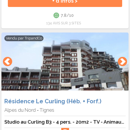
+ d'infos >
7.8/10
134 AVIS SUR 3 SITES
Vendu par
TripandCo
Résidence Le Curling (Héb. + Forf.)
Alpes du Nord
Tignes
-
Studio au Curling B3 - 4 pers. - 20m2 - TV - Animaux admis