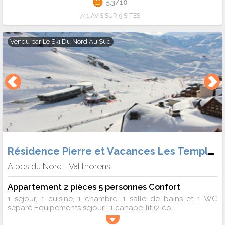
5.3/10
741 AVIS SUR 9 SITES
Vendu par
Le Ski Du Nord Au Sud
Résidence Pierre et Vacances Les Temples du Soleil (Héb. + Forf.)
Alpes du Nord
Val thorens
-
Appartement 2 pièces 5 personnes Confort
1 séjour, 1 cuisine, 1 chambre, 1 salle de bains et 1 WC
séparé Équipements séjour : 1 canapé-lit (2 co...