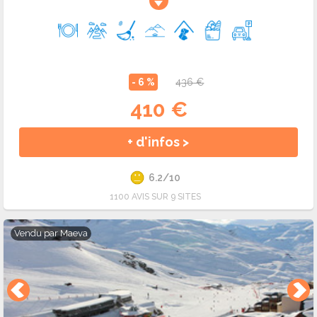
- 6 %
436 €
410 €
+ d'infos >
6.2/10
1100 AVIS SUR 9 SITES
Vendu par
Maeva