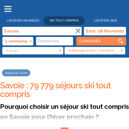
VENTES
FLASH
LOCATION VACANCES
SKI TOUT COMPRIS
LOCATION SKIS
COMPARER
Filtres
Hébergement + Forfaits
Alpes du Nord
Savoie : 79 779 séjours ski tout
compris
Pourquoi choisir un séjour ski tout compris
en Savoie pour l’hiver prochain ?
Entre sommets mythiques et villages de charme, la Savoie