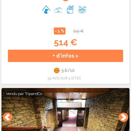
- 1 %
519 €
514 €
+ d'infos >
5.6/10
34 AVIS SUR 5 SITES
Vendu par
TripandCo