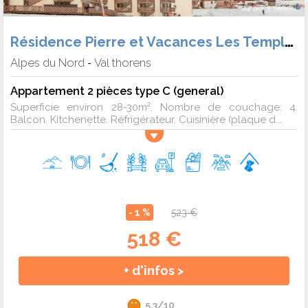
Résidence Pierre et Vacances Les Temples du Soleil (Héb. + Forf.)
Alpes du Nord
Val thorens
-
Appartement 2 pièces type C (general)
Superficie environ 28-30m². Nombre de couchage: 4.
Balcon. Kitchenette. Réfrigérateur. Cuisinière (plaque d...
- 1 %
523 €
518 €
+ d'infos >
5.3/10